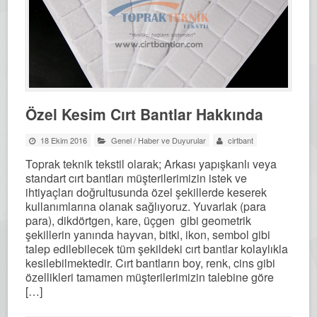
Özel Kesim Cırt Bantlar Hakkında
18 Ekim 2016
Genel
/
Haber ve Duyurular
cirtbant
Toprak teknik tekstil olarak; Arkası yapışkanlı veya
standart cırt bantları müşterilerimizin istek ve
ihtiyaçları doğrultusunda özel şekillerde keserek
kullanımlarına olanak sağlıyoruz. Yuvarlak (para
para), dikdörtgen, kare, üçgen gibi geometrik
şekillerin yanında hayvan, bitki, ikon, sembol gibi
talep edilebilecek tüm şekildeki cırt bantlar kolaylıkla
kesilebilmektedir. Cırt bantların boy, renk, cins gibi
özellikleri tamamen müşterilerimizin talebine göre
[…]