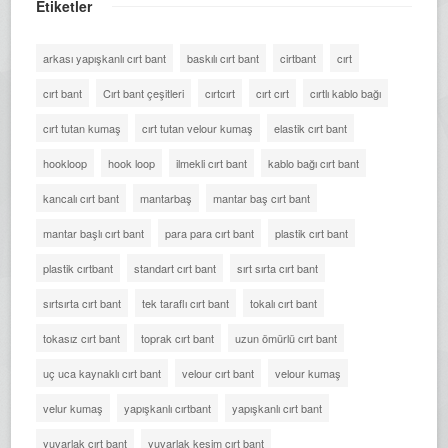
Etiketler
arkası yapışkanlı cırt bant
baskılı cırt bant
cirtbant
cırt
cırt bant
Cırt bant çeşitleri
cırtcırt
cırt cırt
cırtlı kablo bağı
cırt tutan kumaş
cırt tutan velour kumaş
elastik cırt bant
hookloop
hook loop
ilmekli cırt bant
kablo bağı cırt bant
kancalı cırt bant
mantarbaş
mantar baş cırt bant
mantar başlı cırt bant
para para cırt bant
plastik cırt bant
plastik cırtbant
standart cırt bant
sırt sırta cırt bant
sırtsırta cırt bant
tek taraflı cırt bant
tokalı cırt bant
tokasız cırt bant
toprak cırt bant
uzun ömürlü cırt bant
uç uca kaynaklı cırt bant
velour cırt bant
velour kumaş
velur kumaş
yapışkanlı cırtbant
yapışkanlı cırt bant
yuvarlak cırt bant
yuvarlak kesim cırt bant