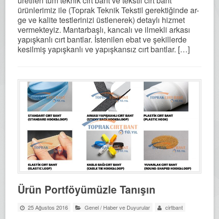
üretilen tüm teknik cırt bant ve tekstil cırt bant
ürünlerimiz ile (Toprak Teknik Tekstil gerektiğinde ar-
ge ve kalite testlerinizi üstlenerek) detaylı hizmet
vermekteyiz. Mantarbaşlı, kancalı ve ilmekli arkası
yapışkanlı cırt bantlar. İstenilen ebat ve şekillerde
kesilmiş yapışkanlı ve yapışkansız cırt bantlar. […]
Ürün Portföyümüzle Tanışın
25 Ağustos 2016
Genel
/
Haber ve Duyurular
cirtbant