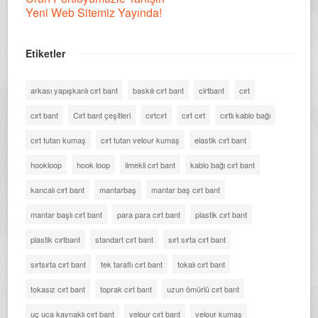
Yeni Web Sitemiz Yayında!
Etiketler
arkası yapışkanlı cırt bant
baskılı cırt bant
cirtbant
cırt
cırt bant
Cırt bant çeşitleri
cırtcırt
cırt cırt
cırtlı kablo bağı
cırt tutan kumaş
cırt tutan velour kumaş
elastik cırt bant
hookloop
hook loop
ilmekli cırt bant
kablo bağı cırt bant
kancalı cırt bant
mantarbaş
mantar baş cırt bant
mantar başlı cırt bant
para para cırt bant
plastik cırt bant
plastik cırtbant
standart cırt bant
sırt sırta cırt bant
sırtsırta cırt bant
tek taraflı cırt bant
tokalı cırt bant
tokasız cırt bant
toprak cırt bant
uzun ömürlü cırt bant
uç uca kaynaklı cırt bant
velour cırt bant
velour kumaş