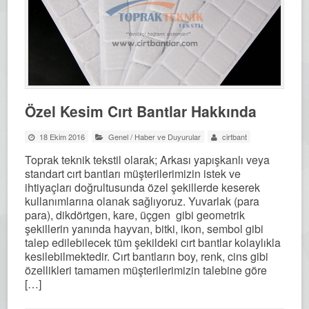
Özel Kesim Cırt Bantlar Hakkında
18 Ekim 2016
Genel
/
Haber ve Duyurular
cirtbant
Toprak teknik tekstil olarak; Arkası yapışkanlı veya
standart cırt bantları müşterilerimizin istek ve
ihtiyaçları doğrultusunda özel şekillerde keserek
kullanımlarına olanak sağlıyoruz. Yuvarlak (para
para), dikdörtgen, kare, üçgen gibi geometrik
şekillerin yanında hayvan, bitki, ikon, sembol gibi
talep edilebilecek tüm şekildeki cırt bantlar kolaylıkla
kesilebilmektedir. Cırt bantların boy, renk, cins gibi
özellikleri tamamen müşterilerimizin talebine göre
[…]