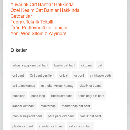
Yuvarlak Cırt Bantlar Hakkında
Özel Kesim Cırt Bantlar Hakkında
Cırtbantlar
Toprak Teknik Tekstil
Ürün Portföyümüzle Tanışın
Yeni Web Sitemiz Yayında!
Etiketler
arkası yapışkanlı cırt bant
baskılı cırt bant
cirtbant
cırt
cırt bant
Cırt bant çeşitleri
cırtcırt
cırt cırt
cırtlı kablo bağı
cırt tutan kumaş
cırt tutan velour kumaş
elastik cırt bant
hookloop
hook loop
ilmekli cırt bant
kablo bağı cırt bant
kancalı cırt bant
mantarbaş
mantar baş cırt bant
mantar başlı cırt bant
para para cırt bant
plastik cırt bant
plastik cırtbant
standart cırt bant
sırt sırta cırt bant