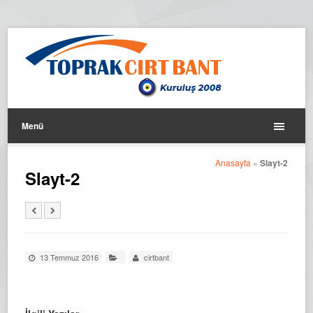
Menü
Anasayfa
»
Slayt-2
Slayt-2
13 Temmuz 2016
cirtbant